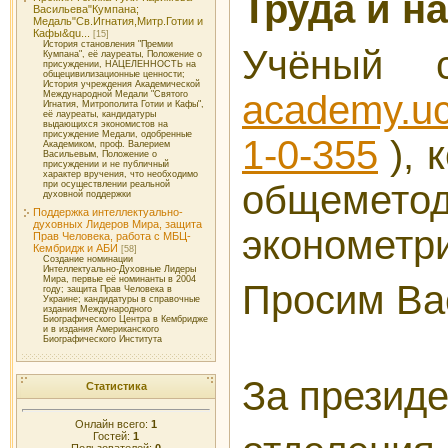
Труда и н
Васильева"Кумпана;
Медаль"Св.Игнатия,Митр.Готии и
Кафы&qu...
[15]
История становления "Премии
Учёный с
Кумпана", её лауреаты, Положение о
присуждении, НАЦЕЛЕННОСТЬ на
общецивилизационные ценности;
История учреждения Академической
academy.uc
Международной Медали "Святого
Игнатия, Митрополита Готии и Кафы",
её лауреаты, кандидатуры
выдающихся экономистов на
присуждение Медали, одобренные
1-0-355
), 
Академиком, проф. Валерием
Васильевым, Положение о
присуждении и не публичный
характер вручения, что необходимо
общеметод
при осуществлении реальной
духовной поддержки
Поддержка интеллектуально-
духовных Лидеров Мира, защита
эконометр
Прав Человека, работа с МБЦ-
Кембридж и АБИ
[58]
Создание номинации
Интеллектуально-Духовные Лидеры
Мира, первые её номинанты в 2004
Просим Ва
году; защита Прав Человека в
Украине; кандидатуры в справочные
издания Международного
Биографического Центра в Кембридже
и в издания Американского
Биографического Института
За президе
Статистика
Онлайн всего:
1
Гостей:
1
Пользователей:
0