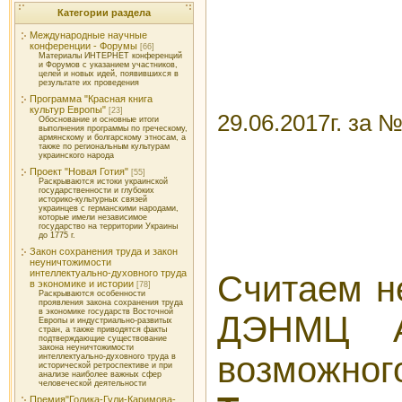
Категории раздела
Международные научные
конференции - Форумы
[66]
Материалы ИНТЕРНЕТ конференций
и Форумов с указанием участников,
целей и новых идей, появившихся в
результате их проведения
Программа "Красная книга
культур Европы"
[23]
29.06.2017г. за 
Обоснование и основные итоги
выполнения программы по греческому,
армянскому и болгарскому этносам, а
также по региональным культурам
украинского народа
Проект "Новая Готия"
[55]
Раскрываются истоки украинской
государственности и глубоких
историко-культурных связей
украинцев с германскими народами,
которые имели независимое
государство на территории Украины
до 1775 г.
Закон сохранения труда и закон
неуничтожимости
интеллектуально-духовного труда
Считаем н
в экономике и истории
[78]
Раскрываются особенности
проявления закона сохранения труда
в экономике государств Восточной
ДЭНМЦ Ак
Европы и индустриально-развитых
стран, а также приводятся факты
подтверждающие существование
закона неуничтожимости
возможног
интеллектуально-духовного труда в
исторической ретроспективе и при
анализе наиболее важных сфер
человеческой деятельности
Премия"Голика-Гули-Каримова-