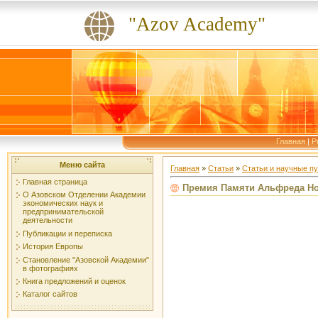
"Azov Academy"
Главная
|
P
Меню сайта
Главная
»
Статьи
»
Статьи и научные пуб
Главная страница
Премия Памяти Альфреда Ноб
О Азовском Отделении Академии
экономических наук и
предпринимательской
деятельности
Публикации и переписка
История Европы
Становление "Азовской Академии"
в фотографиях
Книга предложений и оценок
Каталог сайтов