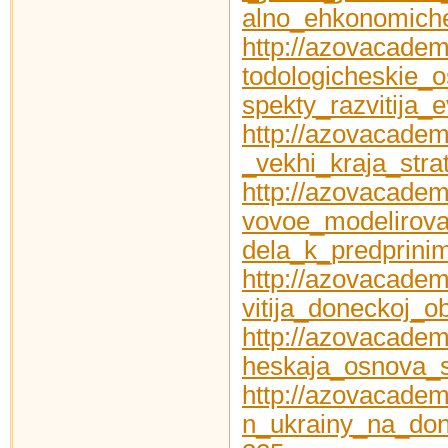
alno_ehkonomich
http://azovacadem
todologicheskie_
spekty_razvitija
http://azovacadem
_vekhi_kraja_st
http://azovacadem
vovoe_modelirova
dela_k_predprini
http://azovacadem
vitija_doneckoj_
http://azovacadem
heskaja_osnova_so
http://azovacadem
n_ukrainy_na_don