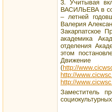
3. Учитывая в
ВАСИЛЬЕВА в соз
– летней годо
Валерия Алексан
Закарпатское П
академика Ака
отделения Акад
этом постановл
Движени
(
http://www.cicw
http://www.cicw
http://www.cicws
Заместитель пр
социокул
А.