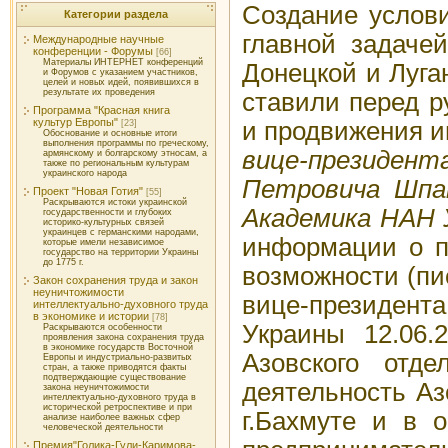
Создание услови
Категории раздела
главной задаче
Международные научные
конференции - Форумы
[66]
Материалы ИНТЕРНЕТ конференций
Донецкой и Луга
и Форумов с указанием участников,
целей и новых идей, появившихся в
результате их проведения
ставили перед р
Программа "Красная книга
культур Европы"
и продвижения и
[23]
Обоснование и основные итоги
выполнения программы по греческому,
вице-президен
армянскому и болгарскому этносам, а
также по региональным культурам
украинского народа
Петровича Шпа
Проект "Новая Готия"
[55]
Раскрываются истоки украинской
Академика НАН 
государственности и глубоких
историко-культурных связей
украинцев с германскими народами,
информации о п
которые имели независимое
государство на территории Украины
до 1775 г.
возможности (пи
Закон сохранения труда и закон
неуничтожимости
вице-президент
интеллектуально-духовного труда
в экономике и истории
[78]
Украины 12.06.
Раскрываются особенности
проявления закона сохранения труда
в экономике государств Восточной
Азовского отде
Европы и индустриально-развитых
стран, а также приводятся факты
подтверждающие существование
деятельность Аз
закона неуничтожимости
интеллектуально-духовного труда в
исторической ретроспективе и при
г.Бахмуте и в 
анализе наиболее важных сфер
человеческой деятельности
Премия"Голика-Гули-Каримова-