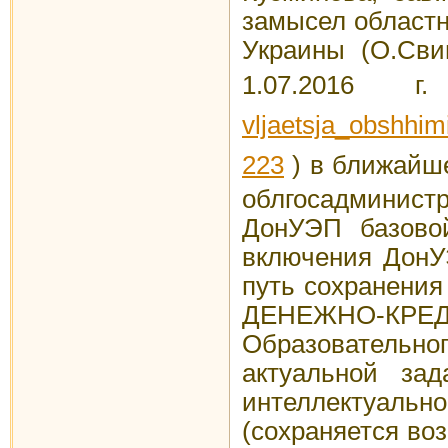
замысел областн
Украины (О.Сви
1.07.2016 
vljaetsja_obshhi
223
) в ближайш
облгосадминист
ДонУЭП базово
включения ДонУ
путь сохранения
ДЕНЕЖНО-КРЕ
Образовательно
актуальной за
интеллектуальн
(сохраняется во