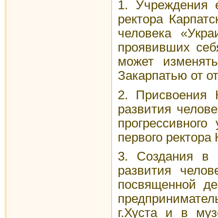
1. Учреждения 
ректора Карпатс
человека «Укра
проявивших себ
может изменят
Закарпатью от о
2. Присвоения 
развития челове
прогрессивного
первого ректора
3. Создания в 
развития челов
посвященной де
предпринимател
г.Хуста и в му