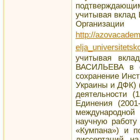
подтверждающи
учитывая вклад
Орган
http://azovacadem
elja_universitets
учитывая вкла
ВАСИЛЬЕВА в со
сохранение Инс
Украины и ДФК) 
деятельности (1
Единения (2001
международной 
научную работу
«Кумпана») и п
диссертаций на