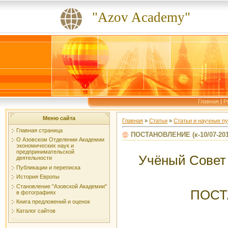
"Azov Academy"
Главная
|
P
Меню сайта
Главная
»
Статьи
»
Статьи и научные пуб
Главная страница
ПОСТАНОВЛЕНИЕ (к-10/07-20
О Азовском Отделении Академии
экономических наук и
предпринимательской
Учёный Совет 
деятельности
Публикации и переписка
История Европы
Становление "Азовской Академии"
ПОСТА
в фотографиях
Книга предложений и оценок
Каталог сайтов