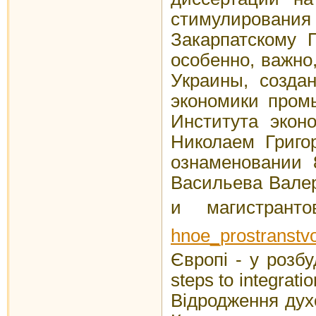
стимулирования
Закарпатскому 
особенно, важно
Украины, созда
экономики пром
Института экон
Николаем Григо
ознаменовании 
Васильева Валер
и магистрант
hnoe_prostranstv
Європі - у розб
steps to integrat
Відродження дух