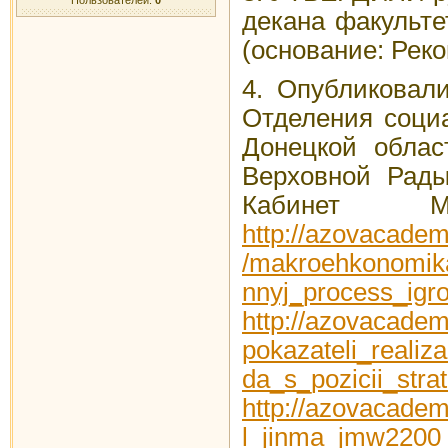
декана факульте
(основание: Реко
4. Опубликовал
Отделения соци
Донецкой облас
Верховной Рады
Кабинет 
http://azovacade
/makroehkonomika
nnyj_process_igr
http://azovacadem
pokazateli_realiz
da_s_pozicii_stra
http://azovacadem
l_jinma_jmw2200_