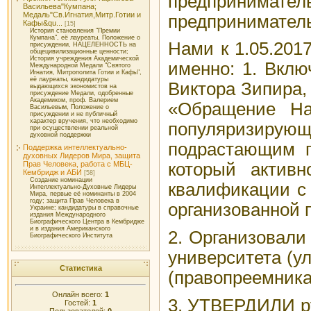
предприниматель
Васильева"Кумпана;
Медаль"Св.Игнатия,Митр.Готии и
предприниматель
Кафы&qu...
[15]
История становления "Премии
Кумпана", её лауреаты, Положение о
Нами к 1.05.201
присуждении, НАЦЕЛЕННОСТЬ на
общецивилизационные ценности;
История учреждения Академической
именно: 1. Вкл
Международной Медали "Святого
Игнатия, Митрополита Готии и Кафы",
её лауреаты, кандидатуры
Виктора Зипира,
выдающихся экономистов на
присуждение Медали, одобренные
Академиком, проф. Валерием
«Обращение На
Васильевым, Положение о
присуждении и не публичный
характер вручения, что необходимо
популяризирующ
при осуществлении реальной
духовной поддержки
подрастающим п
Поддержка интеллектуально-
духовных Лидеров Мира, защита
Прав Человека, работа с МБЦ-
который актив
Кембридж и АБИ
[58]
Создание номинации
квалификации с 
Интеллектуально-Духовные Лидеры
Мира, первые её номинанты в 2004
году; защита Прав Человека в
организованной 
Украине; кандидатуры в справочные
издания Международного
Биографического Центра в Кембридже
и в издания Американского
2. Организовали
Биографического Института
университета (ул
Статистика
(правопреемник
Онлайн всего:
1
3. УТВЕРДИЛИ ру
Гостей:
1
Пользователей:
0