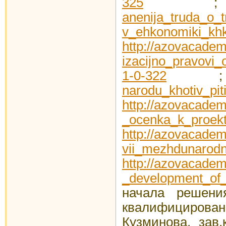
325
anenija_truda_o_
v_ehkonomiki_khkh
http://azovacadem
izacijno_pravovi_o
1-0-322
narodu_khotiv_piti
http://azovacadem
_ocenka_k_proek
http://azovacadem
vii_mezhdunarod
http://azovacadem
_development_of_
начала решени
квалифицирован
Кузминова, зав.