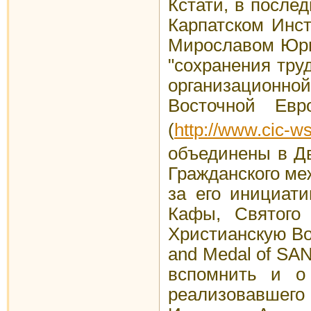
Кстати, в после
Карпатском Инс
Мирославом Юрье
"сохранения тру
организационной
Восточной Евр
(
http://www.cic
объединены в Д
Гражданского ме
за его инициат
Кафы, Святого
Христианскую Во
and Medal of SA
вспомнить и о
реализовавшег