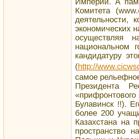
Империи. А пам
Комитета (www.
деятельности, 
экономических н
осуществляя н
национальном г
кандидатуру эт
(
http://www.cic
самое рельефное
Президента Ре
«прифронтового 
Булавинск !!). 
более 200 учащ
Казахстана на п
пространство н