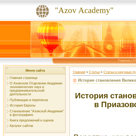
"Azov Academy"
Главная
|
P
Меню сайта
Главная
»
Статьи
»
Статьи и научные пуб
Главная страница
История становления Велико
О Азовском Отделении Академии
экономических наук и
предпринимательской
История стано
деятельности
Публикации и переписка
в Приазов
История Европы
Становление "Азовской Академии"
в фотографиях
Книга предложений и оценок
Каталог сайтов