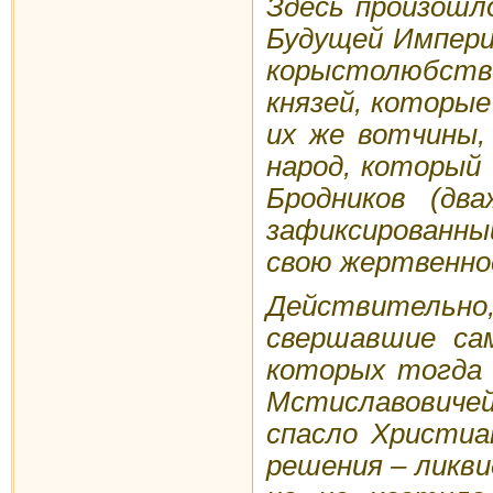
Здесь произош
Будущей Импери
корыстолюбство
князей, которые
их же вотчины,
народ, который 
Бродников (дв
зафиксированны
свою жертвенно
Действительно,
свершавшие са
которых тогда 
Мстиславовичей
спасло Христиа
решения – ликви