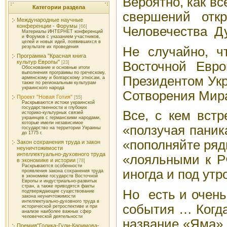
Вероятно, как вс
Категории раздела
свершений отк
Международные научные
конференции - Форумы
[66]
Человечества Д
Материалы ИНТЕРНЕТ конференций
и Форумов с указанием участников,
целей и новых идей, появившихся в
результате их проведения
Не случайно, ч
Программа "Красная книга
культур Европы"
Восточной Евро
[23]
Обоснование и основные итоги
выполнения программы по греческому,
Президентом Укр
армянскому и болгарскому этносам, а
также по региональным культурам
украинского народа
Сотворения Мира
Проект "Новая Готия"
[55]
Раскрываются истоки украинской
государственности и глубоких
Все, с кем вст
историко-культурных связей
украинцев с германскими народами,
которые имели независимое
«ползучая паник
государство на территории Украины
до 1775 г.
«пополняйте ряд
Закон сохранения труда и закон
неуничтожимости
интеллектуально-духовного труда
«лояльными к Р
в экономике и истории
[78]
Раскрываются особенности
иногда и под утр
проявления закона сохранения труда
в экономике государств Восточной
Европы и индустриально-развитых
стран, а также приводятся факты
Но есть и очень
подтверждающие существование
закона неуничтожимости
интеллектуально-духовного труда в
события … Когда
исторической ретроспективе и при
анализе наиболее важных сфер
человеческой деятельности
название «Яма» 
Премия"Голика-Гули-Каримова-