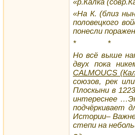
«р.Калка (совр.
«На К. (близ ны
половецкого вой
понесли поражен
* * 
Но всё выше на
двух пока ник
CALMOUCS
(Кал
союзов, рек ил
Плоскыни в 1223
интереснее …Эт
подчёркивает д
Истории– Важне
степи на неболь