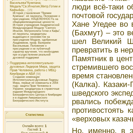
Васильева"Кумпана;
люди всё-таки о
Медаль"Св.Игнатия,Митр.Готии и
Кафы&qu...
[15]
почтовой госуда
История становления "Премии
Кумпана", её лауреаты, Положение о
присуждении, НАЦЕЛЕННОСТЬ на
Хане Угедее во 
общецивилизационные ценности;
История учреждения Академической
Международной Медали "Святого
(Бахмут) – это 
Игнатия, Митрополита Готии и Кафы",
её лауреаты, кандидатуры
выдающихся экономистов на
шел Великий Ш
присуждение Медали, одобренные
Академиком, проф. Валерием
Васильевым, Положение о
превратить в не
присуждении и не публичный
характер вручения, что необходимо
при осуществлении реальной
Памятник в цент
духовной поддержки
Поддержка интеллектуально-
стремившего вос
духовных Лидеров Мира, защита
Прав Человека, работа с МБЦ-
время становлен
Кембридж и АБИ
[58]
Создание номинации
Интеллектуально-Духовные Лидеры
(Калка). Казаки
Мира, первые её номинанты в 2004
году; защита Прав Человека в
Украине; кандидатуры в справочные
шведского экспе
издания Международного
Биографического Центра в Кембридже
и в издания Американского
рвались побежда
Биографического Института
противостоять 
Статистика
«верховых казач
Онлайн всего:
1
Но, именно, в 
Гостей:
1
Пользователей:
0