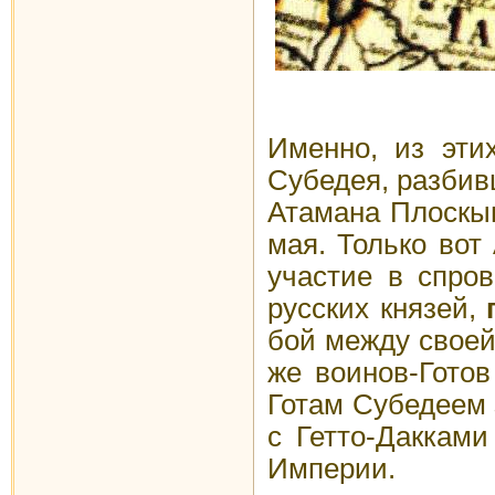
Именно, из эти
Субедея, разбив
Атамана Плоскын
мая. Только вот
участие в спро
русских князей,
бой между своей
же воинов-Готов
Готам Субедеем 
с Гетто-Даккам
Империи.