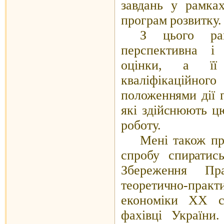
завдань у рамках
програм розвитку.
З цього ра
перспективна і 
оцінки, а її
кваліфікаційног
положеннями дії г
які здійснюють ц
роботу.
Мені також пр
спробу спиратис
Збереження Пр
теоретично-пр
економіки
XX
фахівці Україн