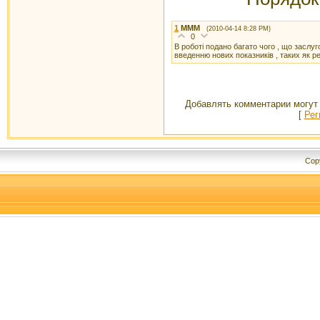
1
МММ
(2010-04-14 8:28 PM)
0
В роботі подано багато чого , що заслу
введенню нових показників , таких як рен
Добавлять комментарии могут 
[
Рег
Cop