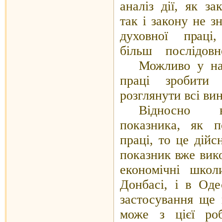
аналіз дії, як з
так і закону не 
духовної
праці,
більш
послідовн
Можливо у нас
праці зробити
розглянути всі ви
Відносно в
показника, як п
праці, то це дійс
показник вже вико
економічні школ
Донбасі, і в Оде
застосування ще 
може з цієї ро