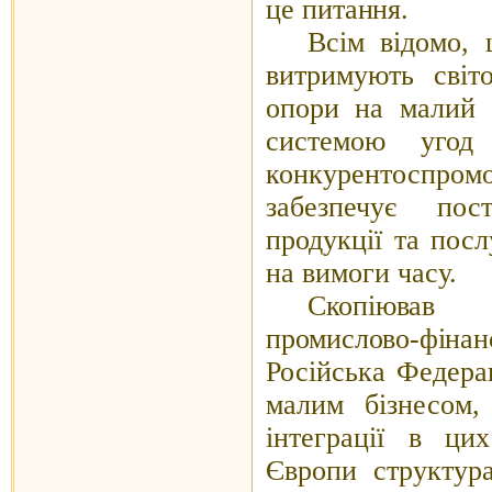
це питання.
Всім відомо,
витримують світ
опори на малий б
системою угод
конкурентоспр
забезпечує пос
продукції та посл
на вимоги часу.
Скопіював 
промислово-фіна
Російська Федерац
малим бізнесом
інтеграції в ци
Європи структур