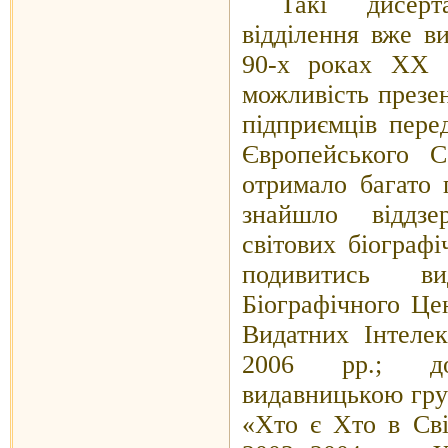
Такі дисер
відділення вже в
90-х роках
XX
можливість презен
підприємців пере
Європейського С
отримало багато 
знайшло віддзе
світових біографі
подивитись ви
Біографічного Це
Видатних Інтелек
2006 рр.; дов
видавницькою гру
«Хто є Хто в Св