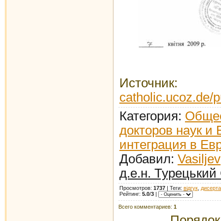
Источник
catholic.ucoz.de/p
Категория
:
Общес
докторов наук и 
интеграция в Ев
Добавил
:
Vasiljev
д.е.н. Турецький
Просмотров
:
1737
|
Теги
:
відгук
,
дисерта
Рейтинг
:
5.0
/
3
|
Всего комментариев
:
1
Порядок