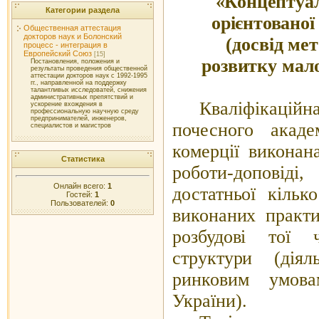
«Концептуал
Категории раздела
орієнтованої
Общественная аттестация
докторов наук и Болонский
(досвід ме
процесс - интеграция в
Европейский Союз
[15]
розвитку мал
Постановления, положения и
результаты проведения общественной
аттестации докторов наук с 1992-1995
гг., направленной на поддержку
талантливых исследоватей, снижения
административных препятствий и
Кваліфікацій
ускорение вхождения в
профессиональную научную среду
предпринимателей, инженеров,
почесного акаде
специалистов и магистров
комерції виконан
Статистика
роботи-доповід
Онлайн всего:
1
достатньої кільк
Гостей:
1
Пользователей:
0
виконаних практ
розбудові тої 
структури (дія
ринковим умова
України).