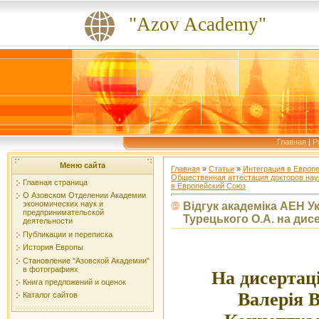
"Azov Academy"
Главная
|
P
Меню сайта
Главная
»
Статьи
»
Интеграция в Европе
Общественная аттестация докторов наук
Главная страница
в Европейский Союз
О Азовском Отделении Академии
экономических наук и
Відгук академіка АЕН Ук
предпринимательской
Турецького О.А. на дис
деятельности
Публикации и переписка
История Европы
Становление "Азовской Академии"
в фотографиях
На дисертац
Книга предложений и оценок
Валерія 
Каталог сайтов